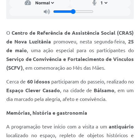
Telefones Úteis
Transparência
A Prefeitura
O
Centro de Referência de Assistência Social (CRAS)
Enquete
de Nova Luzitânia
promoveu, nesta segunda-feira,
25
de maio
, uma ação especial para os participantes do
Jornal
Serviço de Convivência e Fortalecimento de Vínculos
Agenda
(SCFV)
, em comemoração ao Mês das Mães.
Diário Oficial
Cerca de
60 idosos
participaram do passeio, realizado no
SIC
Espaço Clever Casado
, na cidade de
Bálsamo
, em um
dia marcado pela alegria, afeto e convivência.
Memórias, história e gastronomia
A programação teve início com a visita a um
antiquário
localizado no espaço, repleto de objetos históricos e