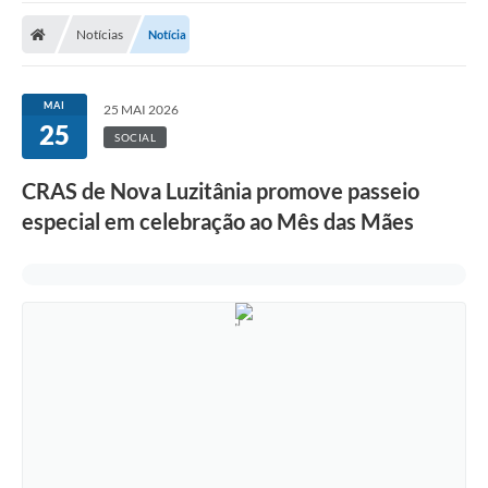
Notícias
Notícia
Nota Fiscal Eletrônica
Transparência
MAI
25 MAI 2026
Meio Ambiente
25
SOCIAL
Diário Oficial
CRAS de Nova Luzitânia promove passeio
Ouvidoria
especial em celebração ao Mês das Mães
Contato
Galeria de Fotos
Obras
Turismo
Notícias
Carta de Serviços