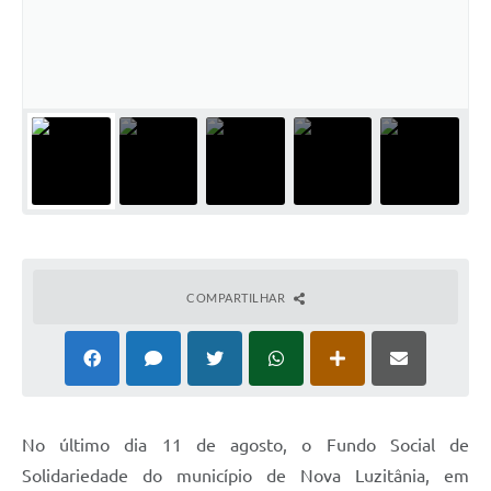
Audiências Públicas
Ouvidoria
Contratos
Galeria de Vídeos
Secretarias
Projetos
Contas Públicas
COMPARTILHAR
Legislação
Editais
Links
N
o último dia 11 de agosto, o Fundo Social de
Serviços Online
Solidariedade do município de Nova Luzitânia, em