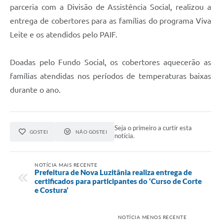
Telefones Úteis
parceria com a Divisão de Assistência Social, realizou a
entrega de cobertores para as famílias do programa Viva
Transparência
Leite e os atendidos pelo PAIF.
A Prefeitura
Enquete
Doadas pelo Fundo Social, os cobertores aquecerão as
famílias atendidas nos períodos de temperaturas baixas
Jornal
durante o ano.
Agenda
Diário Oficial
Seja o primeiro a curtir esta
GOSTEI
NÃO GOSTEI
notícia.
SIC
NOTÍCIA MAIS RECENTE
Prefeitura de Nova Luzitânia realiza entrega de
certificados para participantes do ‘Curso de Corte
e Costura’
NOTÍCIA MENOS RECENTE