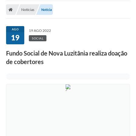
Notícias
Notícia
Nota Fiscal Eletrônica
Transparência
AGO
19 AGO 2022
Meio Ambiente
19
SOCIAL
Diário Oficial
Fundo Social de Nova Luzitânia realiza doação
Ouvidoria
de cobertores
Contato
Galeria de Fotos
Obras
Turismo
Notícias
Carta de Serviços