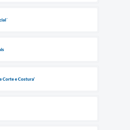
ial´
is
e Corte e Costura’