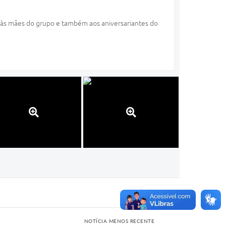
ns às mães do grupo e também aos aniversariantes do
NOTÍCIA MENOS RECENTE