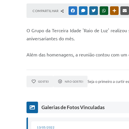
COMPARTILHAR
FACEBOOK
MESSENGER
TWITTER
WHATSAPP
OUTRAS
O
Grupo da Terceira Idade 'Raio de Luz' realizo
aniversariantes do mês.
Além das homenagens, a reunião contou com um del
Seja o primeiro a curtir es
GOSTEI
NÃO GOSTEI
Galerias de Fotos Vinculadas
13/05/2022