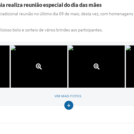
ia realiza reunião especial do dia das mães
a tradicional reunião no último dia 09 de maio, desta vez, com homenage
oso bolo e sorteio de vários brindes aos participantes.
VER MAIS FOTOS