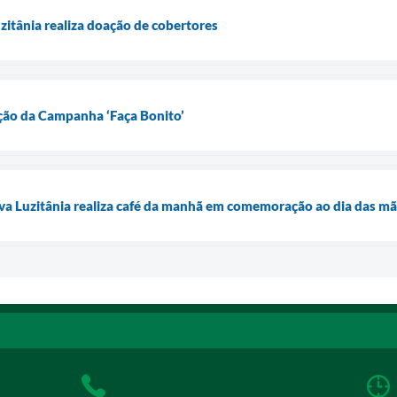
zitânia realiza doação de cobertores
ação da Campanha ‘Faça Bonito’
ova Luzitânia realiza café da manhã em comemoração ao dia das m