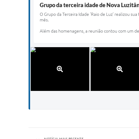
Grupo da terceira idade de Nova Luzitân
O
Grupo da Terceira Idade 'Raio de Luz' realizou su
mês.
Além das homenagens, a reunião contou com um delici
NOTÍCIA MAIS RECENTE