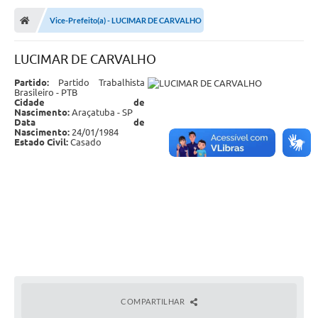
Vice-Prefeito(a) - LUCIMAR DE CARVALHO
Nota Fiscal Eletrônica
Transparência
LUCIMAR DE CARVALHO
Meio Ambiente
Partido:
Partido Trabalhista
Brasileiro - PTB
Cidade de
Diário Oficial
Nascimento:
Araçatuba - SP
Data de
Nascimento:
24/01/1984
Ouvidoria
Estado Civil:
Casado
Contato
Galeria de Fotos
Obras
Turismo
Notícias
COMPARTILHAR
Carta de Serviços