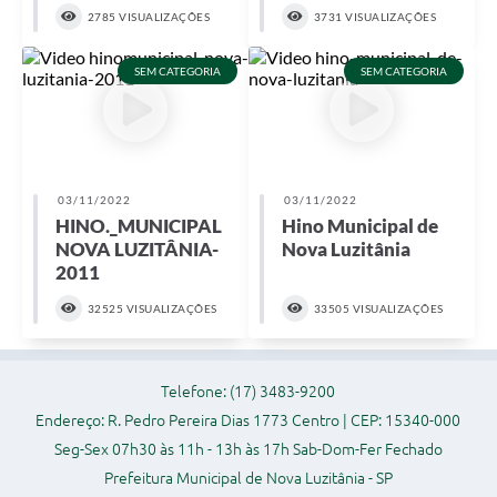
2785 VISUALIZAÇÕES
3731 VISUALIZAÇÕES
Audiências Públicas
Ouvidoria
SEM CATEGORIA
SEM CATEGORIA
Contratos
Galeria de Vídeos
Secretarias
03/11/2022
03/11/2022
HINO._MUNICIPAL
Hino Municipal de
Projetos
NOVA LUZITÂNIA-
Nova Luzitânia
2011
Contas Públicas
32525 VISUALIZAÇÕES
33505 VISUALIZAÇÕES
Legislação
Editais
Telefone: (17) 3483-9200
Links
Endereço: R. Pedro Pereira Dias 1773 Centro | CEP: 15340-000
Seg-Sex 07h30 às 11h - 13h às 17h Sab-Dom-Fer Fechado
Serviços Online
Prefeitura Municipal de Nova Luzitânia - SP