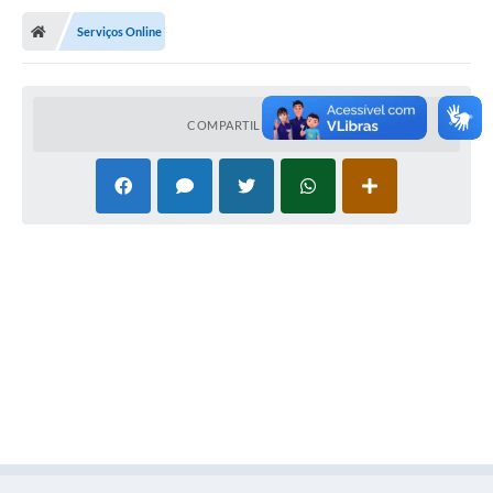
Serviços Online
Nota Fiscal Eletrônica
Transparência
COMPARTILHAR
Meio Ambiente
Diário Oficial
Ouvidoria
Contato
Galeria de Fotos
Obras
Turismo
Notícias
Carta de Serviços