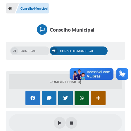
Conselho Municipal
Nota Fiscal Eletrônica
Transparência
Conselho Municipal
Meio Ambiente
Diário Oficial
PRINCIPAL
CONSELHO MUNICIPAL
Ouvidoria
Contato
Galeria de Fotos
COMPARTILHAR
Obras
Turismo
Notícias
Carta de Serviços