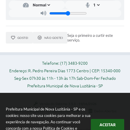
Audiências Públicas
Ouvidoria
Contratos
Seja o primeiro a curtir este
GOSTEI
NÃO GOSTEI
Galeria de Vídeos
serviço.
Secretarias
Projetos
Telefone: (17) 3483-9200
Endereço: R. Pedro Pereira Dias 1773 Centro | CEP: 15340-000
Contas Públicas
Seg-Sex 07h30 às 11h - 13h às 17h Sab-Dom-Fer Fechado
Legislação
Prefeitura Municipal de Nova Luzitânia - SP
Editais
Versão do Sistema:
3.5.3 - 19/06/2026
Links
Prefeitura Municipal de Nova Luzitânia - SP e os
Portal atualizado em:
05/08/2026 14:48
Dados Abertos
cookies: nosso site usa cookies para melhorar a sua
Serviços Online
experiência de navegação. Ao continuar você
ACEITAR
concorda com a nossa
Política de Cookies
e
Copyright Instar - 2006-2026. Todos os direitos reservados -