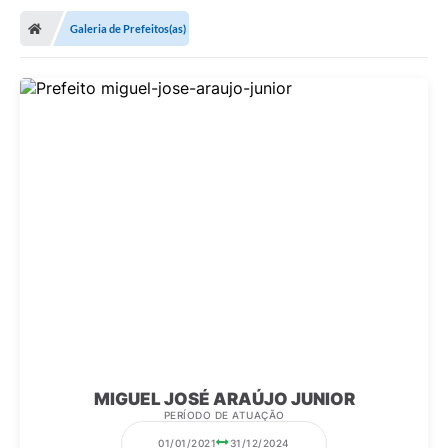
Galeria de Prefeitos(as)
Nota Fiscal Eletrônica
Transparência
Meio Ambiente
Diário Oficial
Ouvidoria
Contato
Galeria de Fotos
Obras
Turismo
Notícias
MIGUEL JOSÉ ARAÚJO JUNIOR
PERÍODO DE ATUAÇÃO
Carta de Serviços
01/01/2021
31/12/2024