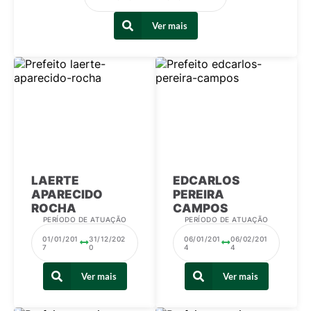
Audiências Públicas
Ver mais
Ouvidoria
Contratos
Galeria de Vídeos
Secretarias
Projetos
Contas Públicas
LAERTE
EDCARLOS
APARECIDO
PEREIRA
Legislação
ROCHA
CAMPOS
PERÍODO DE ATUAÇÃO
PERÍODO DE ATUAÇÃO
Editais
01/01/201
31/12/202
06/01/201
06/02/201
7
0
4
4
Links
Ver mais
Ver mais
Serviços Online