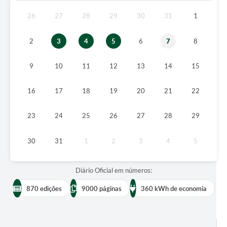
Audiências Públicas
26
27
28
29
30
31
1
Ouvidoria
2
3
4
5
6
7
8
Contratos
9
10
11
12
13
14
15
Galeria de Vídeos
Secretarias
16
17
18
19
20
21
22
Projetos
23
24
25
26
27
28
29
Contas Públicas
30
31
1
2
3
4
5
Legislação
Editais
Diário Oficial em números:
870 edições
9000 páginas
360 kWh de economia
Links
Serviços Online