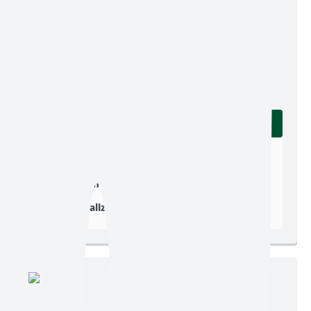
Edição nº 1305
Ler online
Baixar
Postagem:
14/07/2026 às 06h00
Tamanho:
1,62 MB | 16 páginas
Visualizações:
153