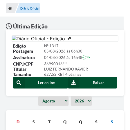
Diário Oficial
Nota Fiscal Eletrônica
Transparência
Última Edição
Meio Ambiente
Diário Oficial
Edição
Nº 1317
Postagem
05/08/2026 às 06h00
Ouvidoria
Assinatura
04/08/2026 às 16h48
CNPJ/CPF
36990016***
Contato
Titular
LUIZ FERNANDO XAVIER
Tamanho
627,52 KB | 4 páginas
Galeria de Fotos
Ler online
Baixar
Obras
Turismo
Notícias
D
S
T
Q
Q
S
S
Carta de Serviços