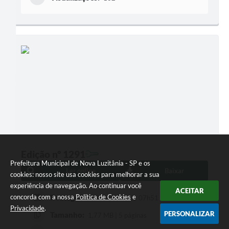
Edição nº 1291
Prefeitura Municipal de Nova Luzitânia - SP e os
Ler online
Baixar
cookies: nosso site usa cookies para melhorar a sua
experiência de navegação. Ao continuar você
ACEITAR
concorda com a nossa
Política de Cookies
e
Postagem:
18/06/2026 às 07h51
Privacidade
.
PERSONALIZAR
Tamanho:
1,77 MB | 5 páginas