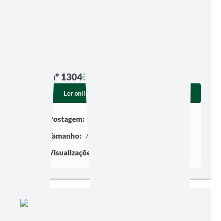
Edição nº 1304
Ler online
Baixar
Postagem:
10/07/2026 às 06h00
Tamanho:
788,29 KB | 3 páginas
Visualizações:
150