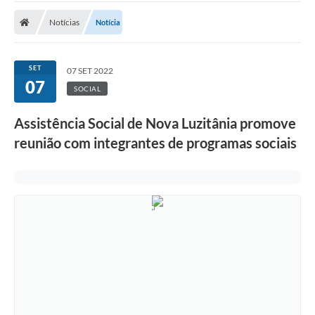
Notícias
Notícia
Nota Fiscal Eletrônica
Transparência
SET
07 SET 2022
Meio Ambiente
07
SOCIAL
Diário Oficial
Assistência Social de Nova Luzitânia promove
Ouvidoria
reunião com integrantes de programas sociais
Contato
Galeria de Fotos
Obras
Turismo
Notícias
Carta de Serviços