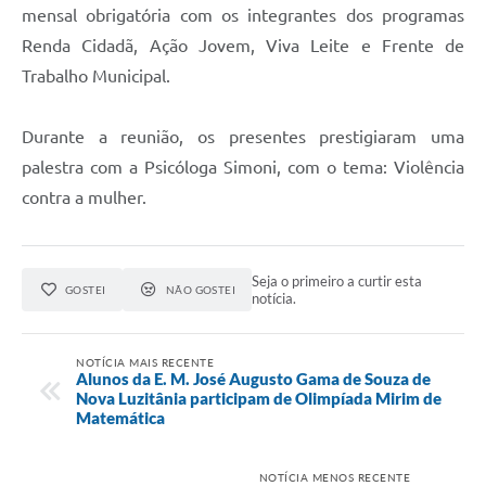
Telefones Úteis
mensal obrigatória com os integrantes dos programas
Renda Cidadã, Ação Jovem, Viva Leite e Frente de
Transparência
Trabalho Municipal.
A Prefeitura
Enquete
Durante a reunião, os presentes prestigiaram uma
palestra com a Psicóloga Simoni, com o tema: Violência
Jornal
contra a mulher.
Agenda
Diário Oficial
Seja o primeiro a curtir esta
GOSTEI
NÃO GOSTEI
notícia.
SIC
NOTÍCIA MAIS RECENTE
Alunos da E. M. José Augusto Gama de Souza de
Nova Luzitânia participam de Olimpíada Mirim de
Matemática
NOTÍCIA MENOS RECENTE