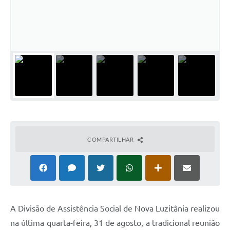
Audiências Públicas
Ouvidoria
Contratos
Galeria de Vídeos
Secretarias
Projetos
Contas Públicas
COMPARTILHAR
Legislação
Editais
Links
A
Divisão de Assistência Social de Nova Luzitânia realizou
Serviços Online
na última quarta-feira, 31 de agosto, a tradicional reunião