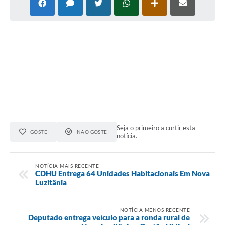
Audiências Públicas
Ouvidoria
Contratos
Galeria de Vídeos
Secretarias
Projetos
Seja o primeiro a curtir esta
Contas Públicas
GOSTEI
NÃO GOSTEI
notícia.
Legislação
NOTÍCIA MAIS RECENTE
Editais
CDHU Entrega 64 Unidades Habitacionais Em Nova
Luzitânia
Links
Serviços Online
NOTÍCIA MENOS RECENTE
Deputado entrega veículo para a ronda rural de