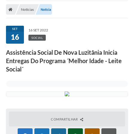
Notícias
Notícia
Nota Fiscal Eletrônica
Transparência
SET
16 SET 2022
Meio Ambiente
16
SOCIAL
Diário Oficial
Assistência Social De Nova Luzitânia Inicia
Ouvidoria
Entregas Do Programa ´Melhor Idade - Leite
Social´
Contato
Galeria de Fotos
Obras
Turismo
Notícias
COMPARTILHAR
Carta de Serviços