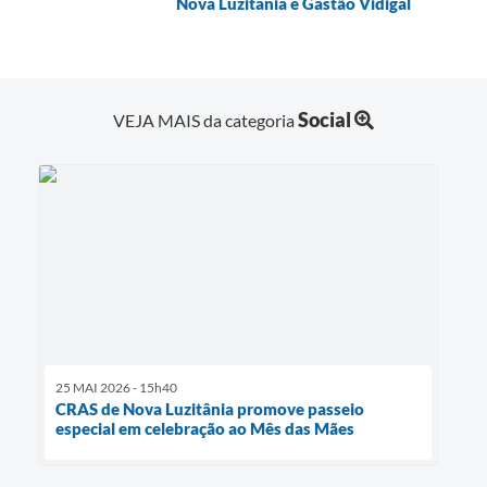
Nova Luzitânia e Gastão Vidigal
Telefones Úteis
Transparência
A Prefeitura
Social
VEJA MAIS da categoria
Enquete
Jornal
Agenda
Diário Oficial
SIC
25 MAI 2026 - 15h40
CRAS de Nova Luzitânia promove passeio
especial em celebração ao Mês das Mães