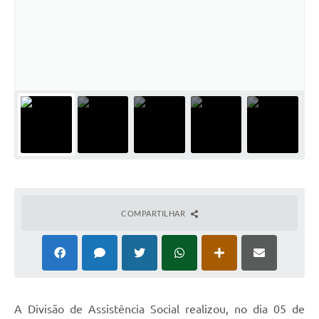
Audiências Públicas
Ouvidoria
Contratos
Galeria de Vídeos
Secretarias
Projetos
Contas Públicas
Legislação
COMPARTILHAR
Editais
Links
Serviços Online
A
Divisão de Assistência Social realizou, no dia 05 de