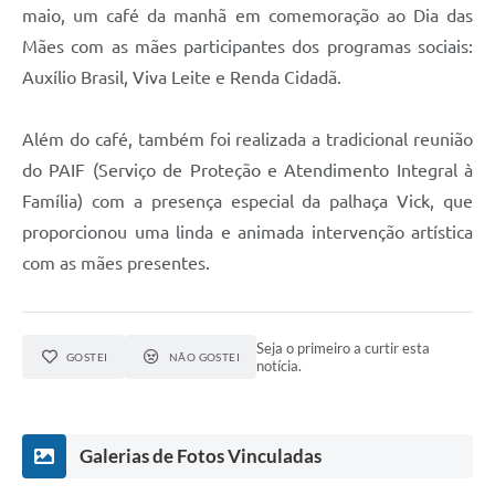
Telefones Úteis
maio, um café da manhã em comemoração ao Dia das
Mães com as mães participantes dos programas sociais:
Transparência
Auxílio Brasil, Viva Leite e Renda Cidadã.
A Prefeitura
Enquete
Além do café, também foi realizada a tradicional reunião
do PAIF (Serviço de Proteção e Atendimento Integral à
Jornal
Família) com a presença especial da palhaça Vick, que
Agenda
proporcionou uma linda e animada intervenção artística
com as mães presentes.
Diário Oficial
SIC
Seja o primeiro a curtir esta
GOSTEI
NÃO GOSTEI
notícia.
Galerias de Fotos Vinculadas