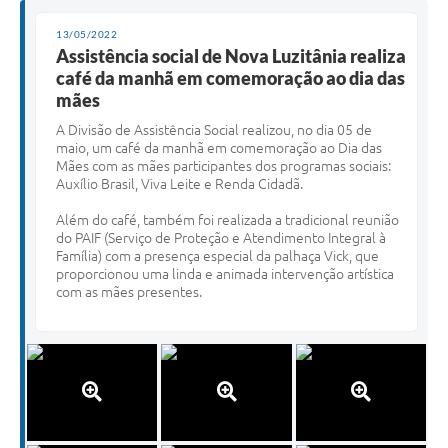
13/05/2022
Assistência social de Nova Luzitânia realiza
café da manhã em comemoração ao dia das
mães
A
Divisão de Assistência Social realizou, no dia 05 de
maio, um café da manhã em comemoração ao Dia das
Mães com as mães participantes dos programas sociais:
Auxílio Brasil, Viva Leite e Renda Cidadã.
Além do café, também foi realizada a tradicional reunião
do PAIF (Serviço de Proteção e Atendimento Integral à
Família) com a presença especial da palhaça Vick, que
proporcionou uma linda e animada intervenção artística
com as mães presentes.