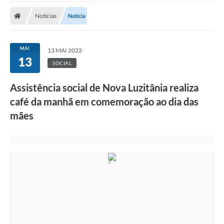
Notícias
Notícia
Nota Fiscal Eletrônica
Transparência
MAI
13 MAI 2022
Meio Ambiente
13
SOCIAL
Diário Oficial
Assistência social de Nova Luzitânia realiza
Ouvidoria
café da manhã em comemoração ao dia das
mães
Contato
Galeria de Fotos
Obras
Turismo
Notícias
Carta de Serviços