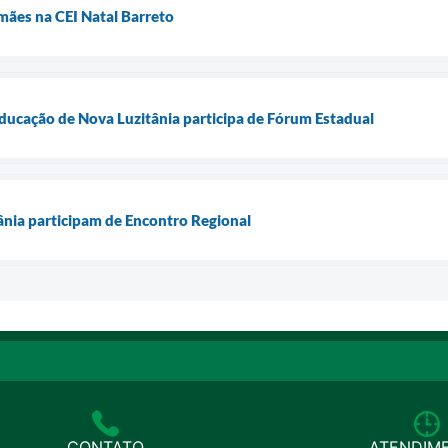
ães na CEI Natal Barreto
Educação de Nova Luzitânia participa de Fórum Estadual
ânia participam de Encontro Regional
CONTATO
ATENDIM