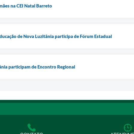
ães na CEI Natal Barreto
Educação de Nova Luzitânia participa de Fórum Estadual
ânia participam de Encontro Regional