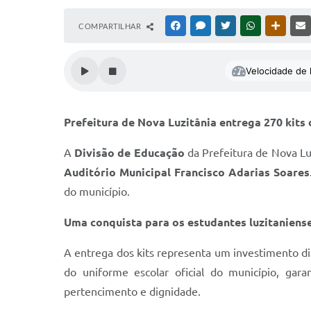
COMPARTILHAR
FACEBOOK
MESSENGER
TWITTER
WHATSAPP
OUTRAS
Velocidade de l
Prefeitura de Nova Luzitânia entrega 270 kits
A
Divisão de Educação
da Prefeitura de Nova Luz
Auditório Municipal Francisco Adarias Soares
do município.
Uma conquista para os estudantes luzitaniens
A entrega dos kits representa um investimento di
do uniforme escolar oficial do município, gar
pertencimento e dignidade.