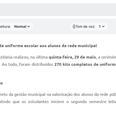
 MÍDIAS
RECEBA NOTÍCIAS
eitura:
Tom de voz:
 de uniforme escolar aos alunos da rede municipal
itânia realizou, na última
quinta-feira, 29 de maio
, a cerimô
. Ao todo, foram distribuídos
270 kits completos de uniform
es
reto da gestão municipal na valorização dos alunos da rede púb
antindo que os estudantes iniciem o segundo semestre let