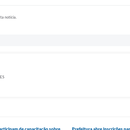
ta notícia.
ES
participam de capacitação sobre
Prefeitura abre inscrições p