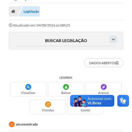
Nota Fiscal Eletrônica
Legislação
Transparência
Atualizado em: 04/08/2026 às 08h25
Meio Ambiente
BUSCAR LEGISLAÇÃO
Diário Oficial
Ouvidoria
DADOS ABERTOS
Contato
LEGENDA:
Galeria de Fotos
Obras
Visualizar
Baixar
Anexos
Turismo
Vínculos
Gostei
Notícias
ato encontrado
1
Carta de Serviços