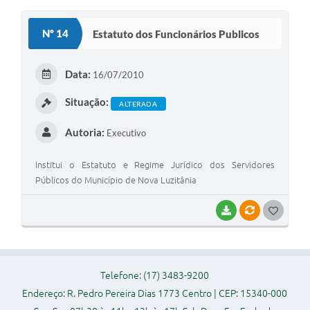
Audiências Públicas
Nº 14
Estatuto dos Funcionários Publicos
Ouvidoria
Contratos
Data:
16/07/2010
Galeria de Vídeos
Situação:
ALTERADA
Secretarias
Autoria:
Executivo
Projetos
Institui o Estatuto e Regime Jurídico dos Servidores
Contas Públicas
Públicos do Município de Nova Luzitânia
Legislação
BAIXAR
VÍNCULOS
G
Editais
O
S
Links
Telefone: (17) 3483-9200
T
Serviços Online
Endereço: R. Pedro Pereira Dias 1773 Centro | CEP: 15340-000
E