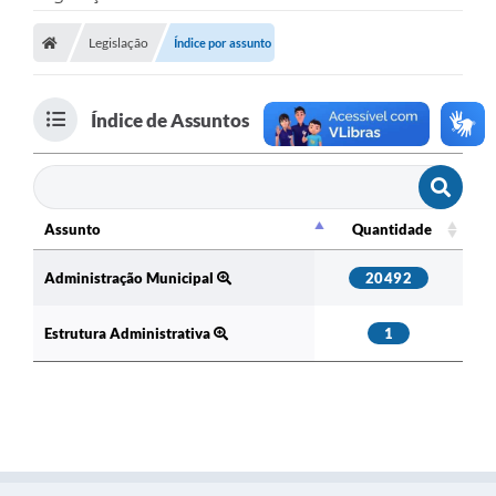
Nota Fiscal Eletrônica
Legislação
Índice por assunto
Transparência
Índice de Assuntos
Meio Ambiente
Diário Oficial
Ouvidoria
Assunto
Quantidade
Assunto
Quantidade
Contato
Administração Municipal
20492
Galeria de Fotos
Estrutura Administrativa
1
Obras
Turismo
Notícias
Carta de Serviços