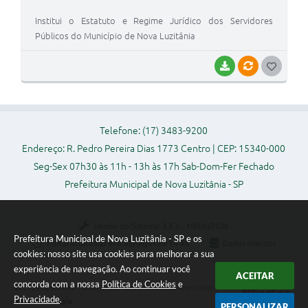
Institui o Estatuto e Regime Jurídico dos Servidores
Públicos do Município de Nova Luzitânia
BAIXAR
VÍNCULOS
G
O
S
Telefone: (17) 3483-9200
T
Endereço: R. Pedro Pereira Dias 1773 Centro | CEP: 15340-000
E
Seg-Sex 07h30 às 11h - 13h às 17h Sab-Dom-Fer Fechado
I
Prefeitura Municipal de Nova Luzitânia - SP
Versão do Sistema:
3.5.3 - 19/06/2026
Prefeitura Municipal de Nova Luzitânia - SP e os
Portal atualizado em:
05/08/2026 14:48
Dados Abertos
cookies: nosso site usa cookies para melhorar a sua
experiência de navegação. Ao continuar você
ACEITAR
concorda com a nossa
Política de Cookies
e
Copyright Instar - 2006-2026. Todos os direitos reservados -
Privacidade
.
Instar Tecnologia
PERSONALIZAR