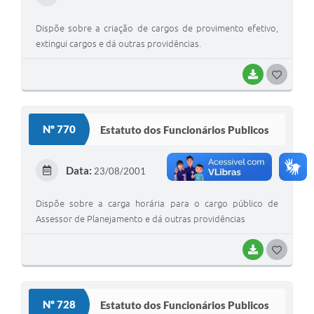
Telefones Úteis
I
Dispõe sobre a criação de cargos de provimento efetivo,
Transparência
extingui cargos e dá outras providências.
A Prefeitura
BAIXAR
G
Enquete
O
Jornal
S
Nº 770
Estatuto dos Funcionários Publicos
Agenda
T
E
Diário Oficial
Data:
23/08/2001
I
SIC
Dispõe sobre a carga horária para o cargo público de
Assessor de Planejamento e dá outras providências
BAIXAR
G
O
S
Nº 728
Estatuto dos Funcionários Publicos