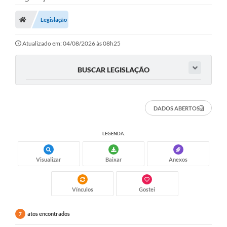
Nota Fiscal Eletrônica
Legislação
Transparência
Atualizado em: 04/08/2026 às 08h25
Meio Ambiente
BUSCAR LEGISLAÇÃO
Diário Oficial
Ouvidoria
DADOS ABERTOS
Contato
LEGENDA:
Galeria de Fotos
Obras
Visualizar
Baixar
Anexos
Turismo
Vínculos
Gostei
Notícias
atos encontrados
7
Carta de Serviços