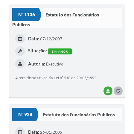
Audiências Públicas
Nº 1136
Estatuto dos Funcionários
Ouvidoria
Publicos
Contratos
Data:
07/12/2007
Galeria de Vídeos
Situação:
EM VIGOR
Secretarias
Autoria:
Executivo
Projetos
Contas Públicas
Altera dispositivos da Lei n° 518 de 29/05/1992
Legislação
BAIXAR
G
Editais
O
S
Links
Nº 928
Estatuto dos Funcionários Publicos
T
Serviços Online
E
Data:
26/01/2005