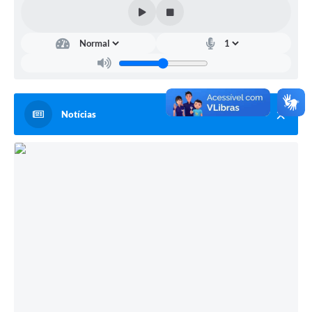
Telefones Úteis
Transparência
A Prefeitura
Enquete
Jornal
Notícias
Agenda
Diário Oficial
SIC