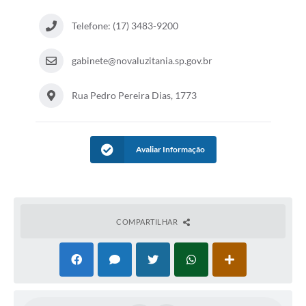
Audiências Públicas
Telefone: (17) 3483-9200
Ouvidoria
gabinete@novaluzitania.sp.gov.br
Contratos
Galeria de Vídeos
Rua Pedro Pereira Dias, 1773
Secretarias
Projetos
Avaliar Informação
Contas Públicas
Legislação
COMPARTILHAR
Editais
Links
Serviços Online