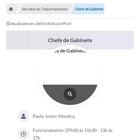
Secretarias / Departamentos
Chefe de Gabinete
Nota Fiscal Eletrônica
Atualizado em: 28/05/2026 às 09h19
Transparência
Meio Ambiente
Chefe de Gabinete
Diário Oficial
Ouvidoria
Contato
Galeria de Fotos
Obras
Turismo
Paulo Junior Moreira.
Notícias
Funcionamento: 07h30 às 11h30 - 13h às
Carta de Serviços
17h