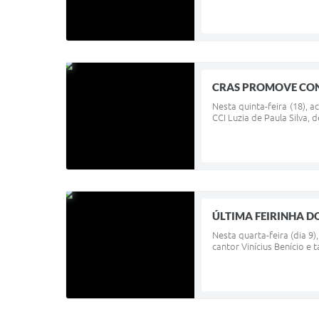
CRAS PROMOVE CON
Nesta quinta-feira (18), 
CCI Luzia de Paula Silva,
ÚLTIMA FEIRINHA D
Nesta quarta-feira (dia 9
cantor Vinícius Benício e