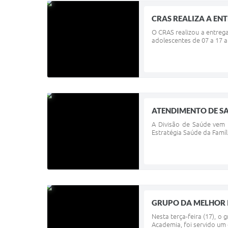
CRAS REALIZA A EN
O CRAS realizou a entrega
adolescentes de 07 a 17 a
ATENDIMENTO DE S
A Divisão de Saúde vem r
Estratégia Saúde da Famíl
GRUPO DA MELHOR 
Nesta terça-feira (17), o
Academia, foi servido um