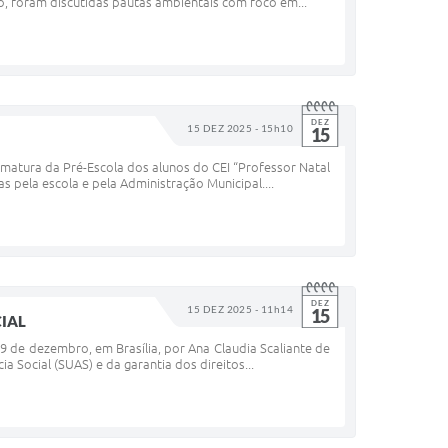
, foram discutidas pautas ambientais com foco em...
DEZ
15 DEZ 2025 - 15h10
15
rmatura da Pré-Escola dos alunos do CEI “Professor Natal
pela escola e pela Administração Municipal....
DEZ
15 DEZ 2025 - 11h14
15
CIAL
 9 de dezembro, em Brasília, por Ana Claudia Scaliante de
 Social (SUAS) e da garantia dos direitos...