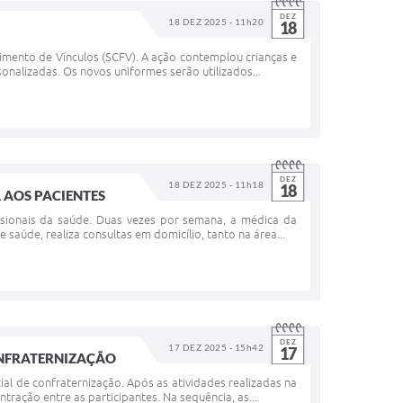
DEZ
18 DEZ 2025 - 11h20
18
cimento de Vínculos (SCFV). A ação contemplou crianças e
nalizadas. Os novos uniformes serão utilizados...
DEZ
18 DEZ 2025 - 11h18
18
 AOS PACIENTES
ssionais da saúde. Duas vezes por semana, a médica da
aúde, realiza consultas em domicílio, tanto na área...
DEZ
17 DEZ 2025 - 15h42
17
ONFRATERNIZAÇÃO
al de confraternização. Após as atividades realizadas na
ação entre as participantes. Na sequência, as...