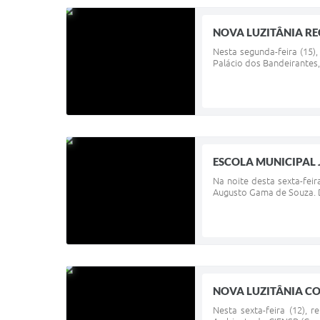
NOVA LUZITÂNIA RE
Nesta segunda-feira (15),
Palácio dos Bandeirantes,
ESCOLA MUNICIPAL
Na noite desta sexta-fei
Augusto Gama de Souza. Du
NOVA LUZITÂNIA CO
Nesta sexta-feira (12),