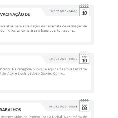
DEZ
10 DEZ 2025 - 14h28
10
E VACINAÇÃO DE
sca ativa para atualização da caderneta de vacinação de
 domicílios tanto na área urbana quanto na zona...
DEZ
10 DEZ 2025 - 14h00
10
Infantil. Na categoria Sub-09, a equipe de Nova Luzitânia
de Vitor e 2 gols de João Gabriel. Com o...
DEZ
08 DEZ 2025 - 14h31
08
 TRABALHOS
 desenvolvidos no Projeto Escola Digital. A cerimônia de