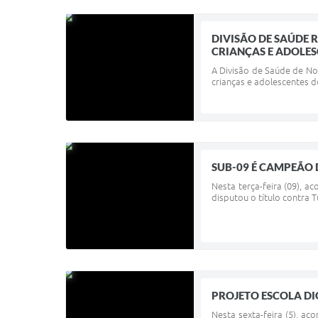
DIVISÃO DE SAÚDE 
CRIANÇAS E ADOLESC
A Divisão de Saúde de No
crianças e adolescentes d
SUB-09 É CAMPEÃO 
Nesta terça-feira (09), a
disputou o título contra 
PROJETO ESCOLA DI
Nesta sexta-feira (5), ac