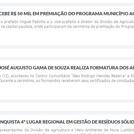
CEBE R$ 50 MIL EM PREMIAÇÃO DO PROGRAMA MUNICÍPIO A
 o prefeito Miguel Patinho e o vice-prefeito e diretor da Divisão de Agricu
 na capital paulista, onde participaram da cerimônia de premiação do Program
 JOSÉ AUGUSTO GAMA DE SOUZA REALIZA FORMATURA DOS A
ra (12), aconteceu no Centro Comunitário “Alex Rodrigo Mendes Bezerra” a 
rante a cerimônia, os formandos receberam seus certificados de conclusão e
NQUISTA 4º LUGAR REGIONAL EM GESTÃO DE RESÍDUOS SÓLI
 representantes da Divisão de Agricultura e Meio Ambiente de Nova Luzitâ