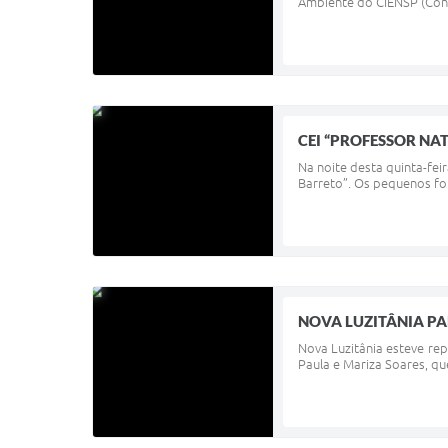
Ambiente do CIENSP (Cons
CEI “PROFESSOR NA
Na noite desta quinta-fei
Barreto”. Os pequenos for
NOVA LUZITÂNIA PA
Nova Luzitânia esteve rep
Paula e Mariza Soares, qu