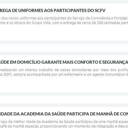
TREGA DE UNIFORMES AOS PARTICIPANTES DO SCFV
 dos novos uniformes aos participantes do Serviço de Convivência e Fortale
nos e os idosos do Grupo Vida, com a entrega de cerca de 200 camisetas perso
AÚDE EM DOMICÍLIO GARANTE MAIS CONFORTO E SEGURANÇA
ealizando um intenso trabalho de visitas domiciliares por meio dos profi
ia (ESF), sempre acompanhada por um enfermeiro e um agente comunitário de s
IDADE DA ACADEMIA DA SAÚDE PARTICIPA DE MANHÃ DE C
 grupo da Melhor Idade da Academia da Saúde participou de uma manhã especi
 café da manhã especial, proporcionando um momento de integração e descontr