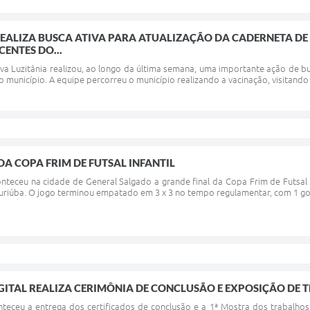
REALIZA BUSCA ATIVA PARA ATUALIZAÇÃO DA CADERNETA D
ENTES DO...
va Luzitânia realizou, ao longo da última semana, uma importante ação de bu
o município. A equipe percorreu o município realizando a vacinação, visitando
DA COPA FRIM DE FUTSAL INFANTIL
conteceu na cidade de General Salgado a grande final da Copa Frim de Futsal 
Turiúba. O jogo terminou empatado em 3 x 3 no tempo regulamentar, com 1 gol 
GITAL REALIZA CERIMÔNIA DE CONCLUSÃO E EXPOSIÇÃO DE
onteceu a entrega dos certificados de conclusão e a 1ª Mostra dos trabalhos