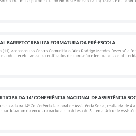
órcio Intermunicipal do Extremo Noroeste de São Paulo). Durante o encontro
TAL BARRETO” REALIZA FORMATURA DA PRÉ-ESCOLA
ra (11), aconteceu no Centro Comunitário “Alex Rodrigo Mendes Bezerra” a fo
mandos receberam seus certificados de conclusão e lembrancinhas oferecidas 
RTICIPA DA 14ª CONFERÊNCIA NACIONAL DE ASSISTÊNCIA SO
resentada na 14ª Conferência Nacional de Assistência Social, realizada de 4 a
e participaram do encontro nacional em defesa do Sistema Único de Assistência