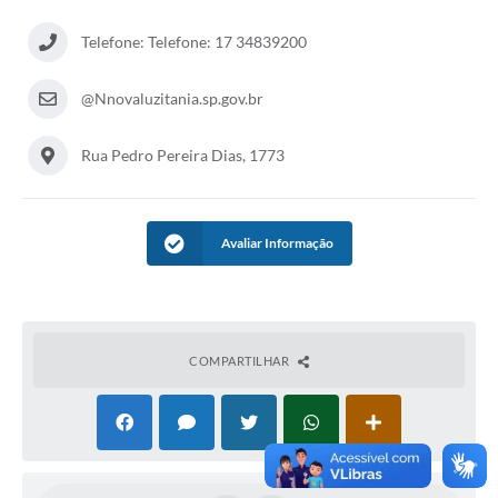
Audiências Públicas
Telefone: Telefone: 17 34839200
Ouvidoria
@Nnovaluzitania.sp.gov.br
Contratos
Galeria de Vídeos
Rua Pedro Pereira Dias, 1773
Secretarias
Projetos
Avaliar Informação
Contas Públicas
Legislação
COMPARTILHAR
Editais
Links
Serviços Online