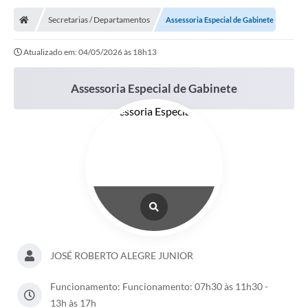
Secretarias / Departamentos
Assessoria Especial de Gabinete
Nota Fiscal Eletrônica
Atualizado em: 04/05/2026 às 18h13
Transparência
Meio Ambiente
Assessoria Especial de Gabinete
Diário Oficial
Ouvidoria
Contato
Galeria de Fotos
Obras
Turismo
JOSÉ ROBERTO ALEGRE JUNIOR
Notícias
Funcionamento: Funcionamento: 07h30 às 11h30 -
Carta de Serviços
13h às 17h