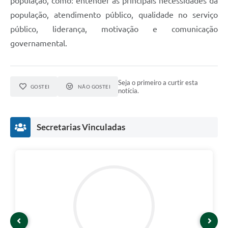
população, como: entender as principais necessidades da
Telefones Úteis
população, atendimento público, qualidade no serviço
Transparência
público, liderança, motivação e comunicação
A Prefeitura
governamental.
Enquete
Jornal
Seja o primeiro a curtir esta
GOSTEI
NÃO GOSTEI
notícia.
Agenda
Diário Oficial
Secretarias Vinculadas
SIC