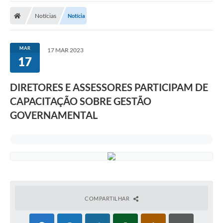
Notícias
Notícia
Nota Fiscal Eletrônica
Transparência
MAR
17 MAR 2023
Meio Ambiente
17
Diário Oficial
DIRETORES E ASSESSORES PARTICIPAM DE
Ouvidoria
CAPACITAÇÃO SOBRE GESTÃO
GOVERNAMENTAL
Contato
Galeria de Fotos
Obras
Turismo
Notícias
COMPARTILHAR
Carta de Serviços