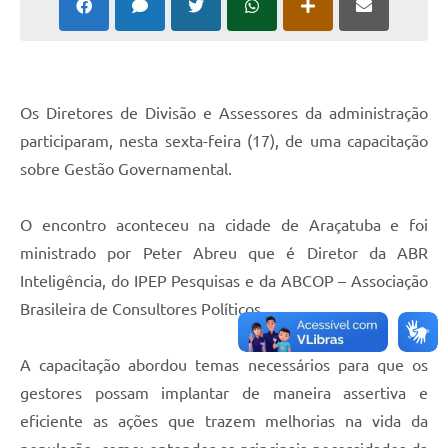
Audiências Públicas
Ouvidoria
Contratos
Os Diretores de Divisão e Assessores da administração
Galeria de Vídeos
participaram, nesta sexta-feira (17), de uma capacitação
sobre Gestão Governamental.
Secretarias
Projetos
O encontro aconteceu na cidade de Araçatuba e foi
ministrado por Peter Abreu que é Diretor da ABR
Contas Públicas
Inteligência, do IPEP Pesquisas e da ABCOP – Associação
Legislação
Brasileira de Consultores Políticos.
Editais
A capacitação abordou temas necessários para que os
Links
gestores possam implantar de maneira assertiva e
Serviços Online
eficiente as ações que trazem melhorias na vida da