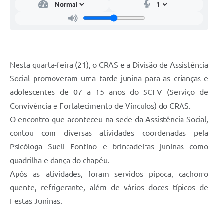
Telefones Úteis
Transparência
A Prefeitura
Enquete
Nesta quarta-feira (21), o CRAS e a Divisão de Assistência
Social promoveram uma tarde junina para as crianças e
Jornal
adolescentes de 07 a 15 anos do SCFV (Serviço de
Agenda
Convivência e Fortalecimento de Vínculos) do CRAS.
Diário Oficial
O encontro que aconteceu na sede da Assistência Social,
contou com diversas atividades coordenadas pela
SIC
Psicóloga Sueli Fontino e brincadeiras juninas como
quadrilha e dança do chapéu.
Após as atividades, foram servidos pipoca, cachorro
quente, refrigerante, além de vários doces típicos de
Festas Juninas.