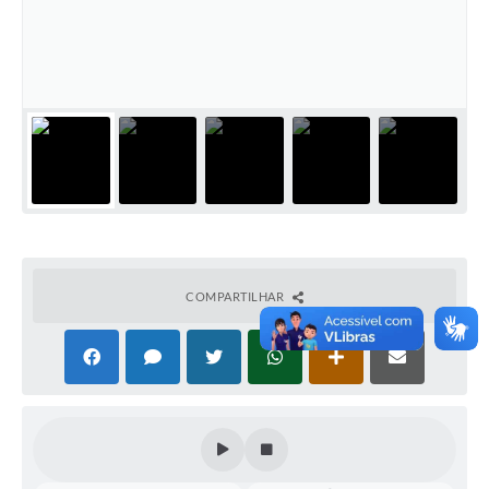
Audiências Públicas
Ouvidoria
Contratos
Galeria de Vídeos
Secretarias
Projetos
Contas Públicas
COMPARTILHAR
Legislação
Editais
Links
Serviços Online