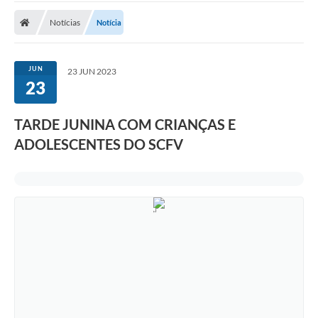
Notícias
Notícia
Nota Fiscal Eletrônica
Transparência
JUN
23 JUN 2023
Meio Ambiente
23
Diário Oficial
TARDE JUNINA COM CRIANÇAS E
Ouvidoria
ADOLESCENTES DO SCFV
Contato
Galeria de Fotos
Obras
Turismo
Notícias
Carta de Serviços