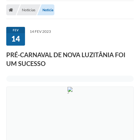
Notícias
Notícia
Nota Fiscal Eletrônica
Transparência
FEV
14 FEV 2023
Meio Ambiente
14
Diário Oficial
PRÉ-CARNAVAL DE NOVA LUZITÂNIA FOI
Ouvidoria
UM SUCESSO
Contato
Galeria de Fotos
Obras
Turismo
Notícias
Carta de Serviços