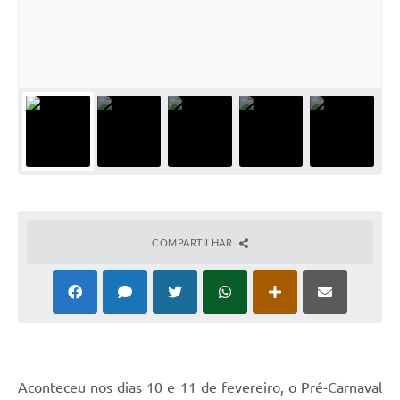
Audiências Públicas
Ouvidoria
Contratos
Galeria de Vídeos
Secretarias
Projetos
Contas Públicas
COMPARTILHAR
Legislação
Editais
Links
Serviços Online
Aconteceu nos dias 10 e 11 de fevereiro, o Pré-Carnaval