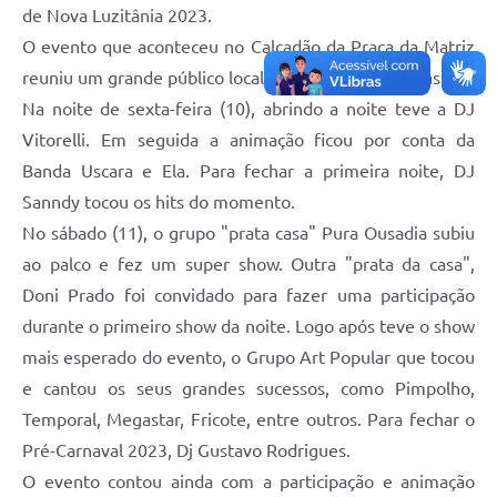
Telefones Úteis
de Nova Luzitânia 2023.
O evento que aconteceu no Calçadão da Praça da Matriz
Transparência
reuniu um grande público local e das cidades vizinhas.
A Prefeitura
Na noite de sexta-feira (10), abrindo a noite teve a DJ
Enquete
Vitorelli. Em seguida a animação ficou por conta da
Banda Uscara e Ela. Para fechar a primeira noite, DJ
Jornal
Sanndy tocou os hits do momento.
Agenda
No sábado (11), o grupo "prata casa" Pura Ousadia subiu
ao palco e fez um super show. Outra "prata da casa",
Diário Oficial
Doni Prado foi convidado para fazer uma participação
SIC
durante o primeiro show da noite. Logo após teve o show
mais esperado do evento, o Grupo Art Popular que tocou
e cantou os seus grandes sucessos, como Pimpolho,
Temporal, Megastar, Fricote, entre outros. Para fechar o
Pré-Carnaval 2023, Dj Gustavo Rodrigues.
O evento contou ainda com a participação e animação