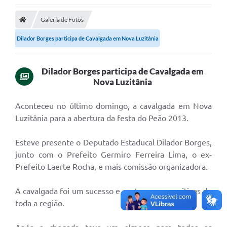
Nota Fiscal Eletrônica
Galeria de Fotos
Transparência
Dilador Borges participa de Cavalgada em Nova Luzitânia
Meio Ambiente
Dilador Borges participa de Cavalgada em
Diário Oficial
Nova Luzitânia
Ouvidoria
A
conteceu no último domingo, a cavalgada em Nova
Luzitânia para a abertura da festa do Peão 2013.
Contato
Galeria de Fotos
Esteve presente o Deputado Estaducal Dilador Borges,
junto com o Prefeito Germiro Ferreira Lima, o ex-
Obras
Prefeito Laerte Rocha, e mais comissão organizadora.
Turismo
A cavalgada foi um sucesso e contou com comitivas de
Notícias
toda a região.
Carta de Serviços