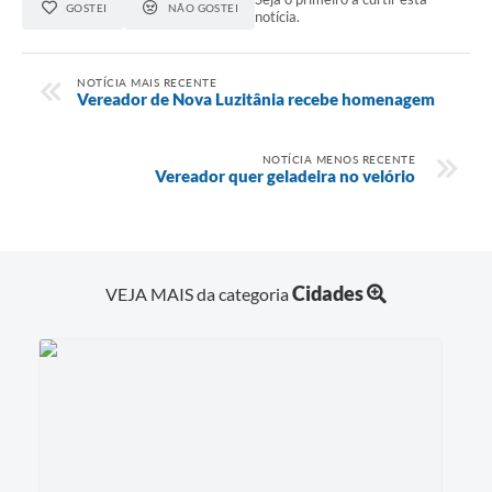
Telefones Úteis
GOSTEI
NÃO GOSTEI
notícia.
Transparência
NOTÍCIA MAIS RECENTE
A Prefeitura
Vereador de Nova Luzitânia recebe homenagem
Enquete
NOTÍCIA MENOS RECENTE
Vereador quer geladeira no velório
Jornal
Agenda
Diário Oficial
Cidades
VEJA MAIS da categoria
SIC