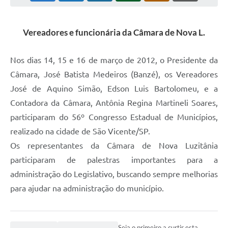
Audiências Públicas
Ouvidoria
Vereadores e funcionária da Câmara de Nova L.
Contratos
Nos dias 14, 15 e 16 de março de 2012, o Presidente da
Galeria de Vídeos
Câmara, José Batista Medeiros (Banzé), os Vereadores
José de Aquino Simão, Edson Luis Bartolomeu, e a
Secretarias
Contadora da Câmara, Antônia Regina Martineli Soares,
Projetos
participaram do 56º Congresso Estadual de Municípios,
Contas Públicas
realizado na cidade de São Vicente/SP.
Os representantes da Câmara de Nova Luzitânia
Legislação
participaram de palestras importantes para a
Editais
administração do Legislativo, buscando sempre melhorias
para ajudar na administração do município.
Links
Serviços Online
Seja o primeiro a curtir esta