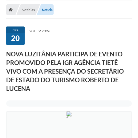
Notícias
Notícia
Nota Fiscal Eletrônica
Transparência
FEV
20 FEV 2026
Meio Ambiente
20
Diário Oficial
NOVA LUZITÂNIA PARTICIPA DE EVENTO
Ouvidoria
PROMOVIDO PELA IGR AGÊNCIA TIETÊ
VIVO COM A PRESENÇA DO SECRETÁRIO
Contato
DE ESTADO DO TURISMO ROBERTO DE
Galeria de Fotos
LUCENA
Obras
Turismo
Notícias
Carta de Serviços