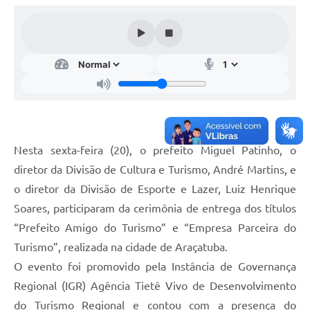
Telefones Úteis
Transparência
A Prefeitura
Enquete
Jornal
Agenda
Nesta sexta-feira (20), o prefeito Miguel Patinho, o
Diário Oficial
diretor da Divisão de Cultura e Turismo, André Martins, e
o diretor da Divisão de Esporte e Lazer, Luiz Henrique
SIC
Soares, participaram da cerimônia de entrega dos títulos
“Prefeito Amigo do Turismo” e “Empresa Parceira do
Turismo”, realizada na cidade de Araçatuba.
O evento foi promovido pela Instância de Governança
Regional (IGR) Agência Tietê Vivo de Desenvolvimento
do Turismo Regional e contou com a presença do