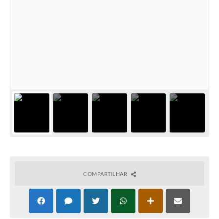
Audiências Públicas
Ouvidoria
Contratos
Galeria de Vídeos
Secretarias
Projetos
Contas Públicas
Legislação
Editais
COMPARTILHAR
Links
Serviços Online