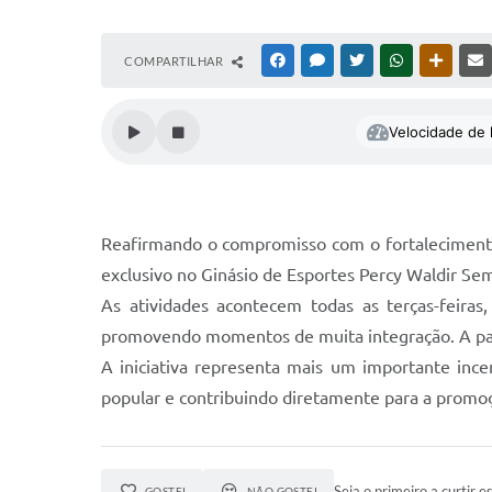
COMPARTILHAR
FACEBOOK
MESSENGER
TWITTER
WHATSAPP
OUTRAS
Velocidade de l
Reafirmando o compromisso com o fortalecimento 
exclusivo no Ginásio de Esportes Percy Waldir Seme
As atividades acontecem todas as terças-feiras
promovendo momentos de muita integração. A par
A iniciativa representa mais um importante ince
popular e contribuindo diretamente para a promoç
Seja o primeiro a curtir es
GOSTEI
NÃO GOSTEI