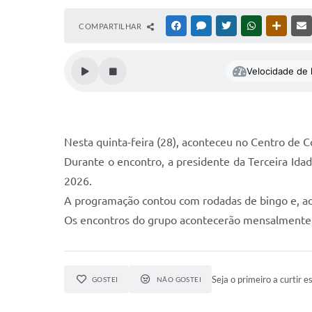
COMPARTILHAR
FACEBOOK
MESSENGER
TWITTER
WHATSAPP
OUTRAS
Velocidade de l
Nesta quinta-feira (28), aconteceu no Centro de C
Durante o encontro, a presidente da Terceira Idad
2026.
A programação contou com rodadas de bingo e, ao f
Os encontros do grupo acontecerão mensalmente, 
Seja o primeiro a curtir es
GOSTEI
NÃO GOSTEI