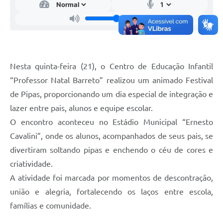
Telefones Úteis
Transparência
A Prefeitura
Enquete
Nesta quinta-feira (21), o Centro de Educação Infantil
“Professor Natal Barreto” realizou um animado Festival
Jornal
de Pipas, proporcionando um dia especial de integração e
Agenda
lazer entre pais, alunos e equipe escolar.
Diário Oficial
O encontro aconteceu no Estádio Municipal “Ernesto
Cavalini”, onde os alunos, acompanhados de seus pais, se
SIC
divertiram soltando pipas e enchendo o céu de cores e
criatividade.
A atividade foi marcada por momentos de descontração,
união e alegria, fortalecendo os laços entre escola,
famílias e comunidade.