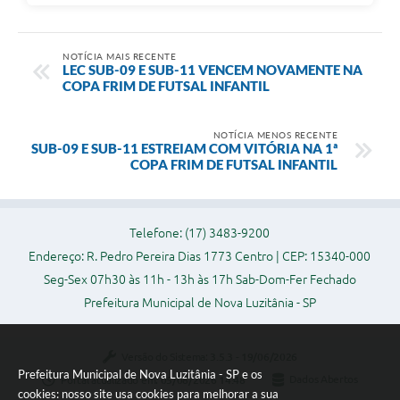
NOTÍCIA MAIS RECENTE
LEC SUB-09 E SUB-11 VENCEM NOVAMENTE NA
COPA FRIM DE FUTSAL INFANTIL
NOTÍCIA MENOS RECENTE
SUB-09 E SUB-11 ESTREIAM COM VITÓRIA NA 1ª
COPA FRIM DE FUTSAL INFANTIL
Telefone: (17) 3483-9200
Endereço: R. Pedro Pereira Dias 1773 Centro | CEP: 15340-000
Seg-Sex 07h30 às 11h - 13h às 17h Sab-Dom-Fer Fechado
Prefeitura Municipal de Nova Luzitânia - SP
Versão do Sistema:
3.5.3 - 19/06/2026
Prefeitura Municipal de Nova Luzitânia - SP e os
Portal atualizado em:
05/08/2026 14:48
Dados Abertos
cookies: nosso site usa cookies para melhorar a sua