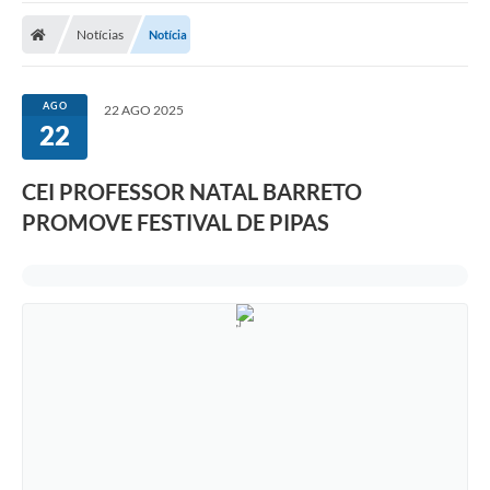
Notícias
Notícia
Nota Fiscal Eletrônica
Transparência
AGO
22 AGO 2025
Meio Ambiente
22
Diário Oficial
CEI PROFESSOR NATAL BARRETO
Ouvidoria
PROMOVE FESTIVAL DE PIPAS
Contato
Galeria de Fotos
Obras
Turismo
Notícias
Carta de Serviços