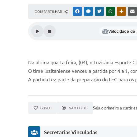
COMPARTILHAR
FACEBOOK
MESSENGER
TWITTER
WHATSAPP
OUTRAS
Velocidade de l
Na última quarta-feira, (04), o Luzitânia Esporte
O time luzitaniense venceu a partida por 4 a 1, co
A partida fez parte da preparação do LEC para os
Seja o primeiro a curtir es
GOSTEI
NÃO GOSTEI
Secretarias Vinculadas