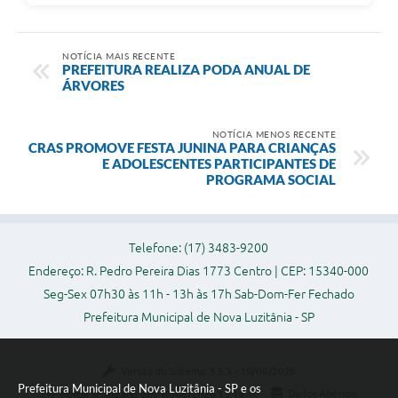
NOTÍCIA MAIS RECENTE
PREFEITURA REALIZA PODA ANUAL DE
ÁRVORES
NOTÍCIA MENOS RECENTE
CRAS PROMOVE FESTA JUNINA PARA CRIANÇAS
E ADOLESCENTES PARTICIPANTES DE
PROGRAMA SOCIAL
Telefone: (17) 3483-9200
Endereço: R. Pedro Pereira Dias 1773 Centro | CEP: 15340-000
Seg-Sex 07h30 às 11h - 13h às 17h Sab-Dom-Fer Fechado
Prefeitura Municipal de Nova Luzitânia - SP
Versão do Sistema:
3.5.3 - 19/06/2026
Prefeitura Municipal de Nova Luzitânia - SP e os
Portal atualizado em:
10/08/2026 15:18
Dados Abertos