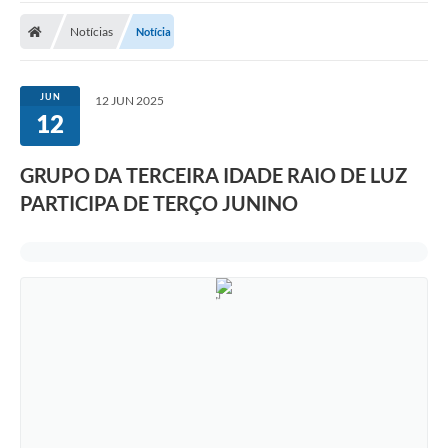
Notícias
Notícia
Nota Fiscal Eletrônica
Transparência
JUN
12 JUN 2025
Meio Ambiente
12
Diário Oficial
GRUPO DA TERCEIRA IDADE RAIO DE LUZ
Ouvidoria
PARTICIPA DE TERÇO JUNINO
Contato
Galeria de Fotos
Obras
Turismo
Notícias
Carta de Serviços