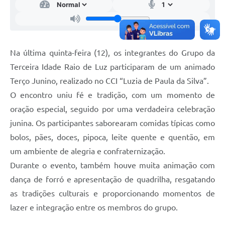
Telefones Úteis
Transparência
A Prefeitura
Na última quinta-feira (12), os integrantes do Grupo da
Enquete
Terceira Idade Raio de Luz participaram de um animado
Terço Junino, realizado no CCI “Luzia de Paula da Silva”.
Jornal
O encontro uniu fé e tradição, com um momento de
Agenda
oração especial, seguido por uma verdadeira celebração
Diário Oficial
junina. Os participantes saborearam comidas típicas como
bolos, pães, doces, pipoca, leite quente e quentão, em
SIC
um ambiente de alegria e confraternização.
Durante o evento, também houve muita animação com
dança de forró e apresentação de quadrilha, resgatando
as tradições culturais e proporcionando momentos de
lazer e integração entre os membros do grupo.