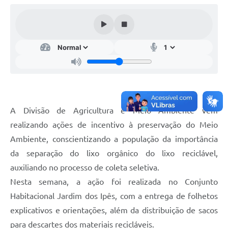
Telefones Úteis
Transparência
A Prefeitura
Enquete
Jornal
Agenda
A Divisão de Agricultura e Meio Ambiente vem
Diário Oficial
realizando ações de incentivo à preservação do Meio
Ambiente, conscientizando a população da importância
SIC
da separação do lixo orgânico do lixo reciclável,
auxiliando no processo de coleta seletiva.
Nesta semana, a ação foi realizada no Conjunto
Habitacional Jardim dos Ipês, com a entrega de folhetos
explicativos e orientações, além da distribuição de sacos
para descartes dos materiais recicláveis.