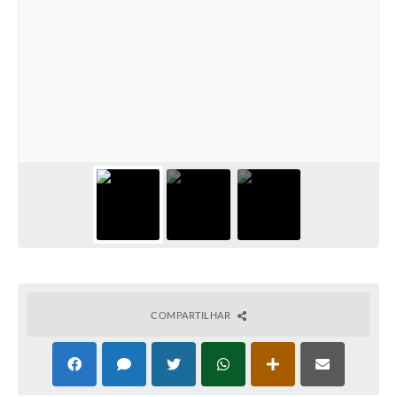
Audiências Públicas
Ouvidoria
Contratos
Galeria de Vídeos
Secretarias
Projetos
Contas Públicas
Legislação
Editais
COMPARTILHAR
Links
Serviços Online