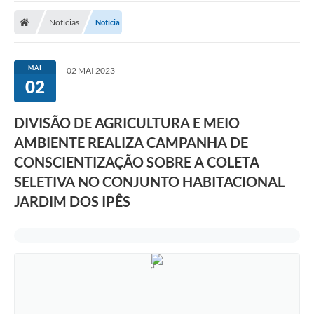
Notícias
Notícia
Nota Fiscal Eletrônica
Transparência
MAI
02 MAI 2023
Meio Ambiente
02
Diário Oficial
DIVISÃO DE AGRICULTURA E MEIO
Ouvidoria
AMBIENTE REALIZA CAMPANHA DE
CONSCIENTIZAÇÃO SOBRE A COLETA
Contato
SELETIVA NO CONJUNTO HABITACIONAL
Galeria de Fotos
JARDIM DOS IPÊS
Obras
Turismo
Notícias
Carta de Serviços