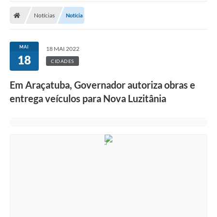
Notícias
Notícia
Nota Fiscal Eletrônica
Transparência
MAI
18 MAI 2022
Meio Ambiente
18
CIDADES
Diário Oficial
Em Araçatuba, Governador autoriza obras e
Ouvidoria
entrega veículos para Nova Luzitânia
Contato
Galeria de Fotos
Obras
Turismo
Notícias
Carta de Serviços