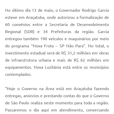
Telefones Úteis
N
o último dia 13 de maio, o Governador Rodrigo Garcia
Transparência
esteve em Araçatuba, onde autorizou a formalização de
A Prefeitura
60 convênios entre a Secretaria de Desenvolvimento
Enquete
Regional (SDR) e 34 Prefeituras da região. Garcia
entregou também 190 veículos e maquinários por meio
Jornal
do programa “Nova Frota – SP Não Para”. No total, o
Agenda
investimento estadual será de R$ 31,2 milhões em obras
de infraestrutura urbana e mais de R$ 62 milhões em
Diário Oficial
equipamentos. Nova Luzitânia está entre os municípios
SIC
contemplados.
“Hoje o Governo na Área está em Araçatuba fazendo
entregas, anúncios e prestando contas do que o Governo
de São Paulo realiza neste momento para toda a região.
Passaremos o dia aqui em atendimento, conversando