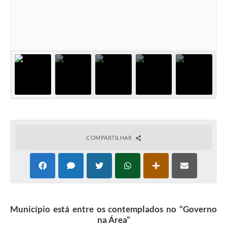
Audiências Públicas
Ouvidoria
Contratos
Galeria de Vídeos
Secretarias
Projetos
Contas Públicas
COMPARTILHAR
Legislação
Editais
Links
Município está entre os contemplados no “Governo
Serviços Online
na Área”