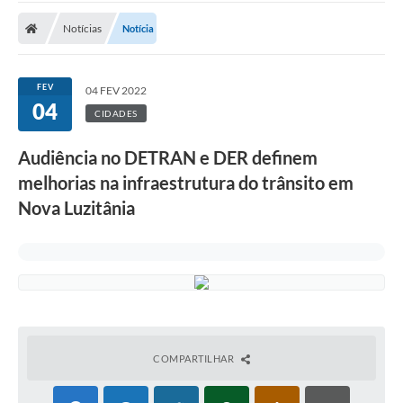
Notícias
Notícia
Nota Fiscal Eletrônica
Transparência
FEV
04 FEV 2022
Meio Ambiente
04
CIDADES
Diário Oficial
Audiência no DETRAN e DER definem
Ouvidoria
melhorias na infraestrutura do trânsito em
Nova Luzitânia
Contato
Galeria de Fotos
Obras
Turismo
Notícias
COMPARTILHAR
Carta de Serviços