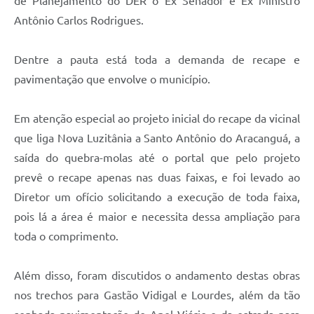
de Planejamento do DER o Ex Senador e Ex Ministro
Telefones Úteis
Antônio Carlos Rodrigues.
Transparência
A Prefeitura
Dentre a pauta está toda a demanda de recape e
pavimentação que envolve o município.
Enquete
Jornal
Em atenção especial ao projeto inicial do recape da vicinal
que liga Nova Luzitânia a Santo Antônio do Aracanguá, a
Agenda
saída do quebra-molas até o portal que pelo projeto
Diário Oficial
prevê o recape apenas nas duas faixas, e foi levado ao
SIC
Diretor um ofício solicitando a execução de toda faixa,
pois lá a área é maior e necessita dessa ampliação para
toda o comprimento.
Além disso, foram discutidos o andamento destas obras
nos trechos para Gastão Vidigal e Lourdes, além da tão