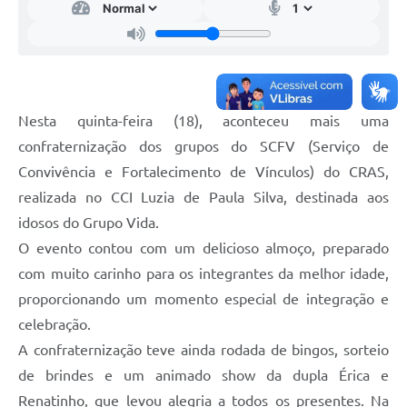
Telefones Úteis
Transparência
A Prefeitura
Enquete
Nesta quinta-feira (18), aconteceu mais uma
confraternização dos grupos do SCFV (Serviço de
Jornal
Convivência e Fortalecimento de Vínculos) do CRAS,
Agenda
realizada no CCI Luzia de Paula Silva, destinada aos
Diário Oficial
idosos do Grupo Vida.
O evento contou com um delicioso almoço, preparado
SIC
com muito carinho para os integrantes da melhor idade,
proporcionando um momento especial de integração e
celebração.
A confraternização teve ainda rodada de bingos, sorteio
de brindes e um animado show da dupla Érica e
Renatinho, que levou alegria a todos os presentes. Na