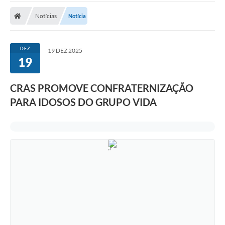
Notícias
Notícia
Nota Fiscal Eletrônica
Transparência
DEZ
19 DEZ 2025
Meio Ambiente
19
Diário Oficial
CRAS PROMOVE CONFRATERNIZAÇÃO
Ouvidoria
PARA IDOSOS DO GRUPO VIDA
Contato
Galeria de Fotos
Obras
Turismo
Notícias
Carta de Serviços