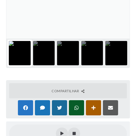
Audiências Públicas
Ouvidoria
Contratos
Galeria de Vídeos
Secretarias
Projetos
Contas Públicas
Legislação
COMPARTILHAR
Editais
Links
Serviços Online