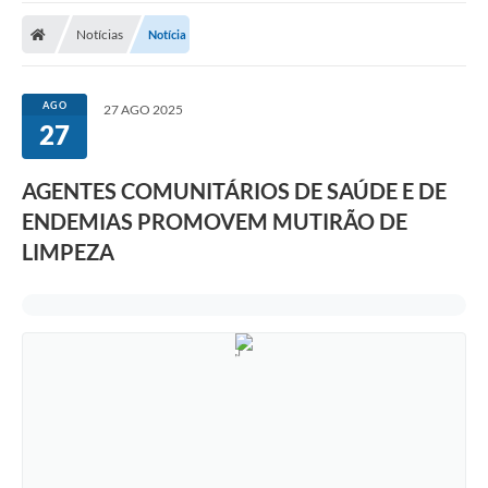
Notícias
Notícia
Nota Fiscal Eletrônica
Transparência
AGO
27 AGO 2025
Meio Ambiente
27
Diário Oficial
AGENTES COMUNITÁRIOS DE SAÚDE E DE
Ouvidoria
ENDEMIAS PROMOVEM MUTIRÃO DE
LIMPEZA
Contato
Galeria de Fotos
Obras
Turismo
Notícias
Carta de Serviços