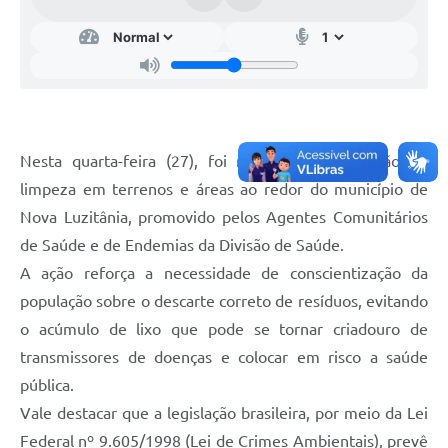
Telefones Úteis
Transparência
A Prefeitura
Enquete
Nesta quarta-feira (27), foi realizado um mutirão de
Jornal
limpeza em terrenos e áreas ao redor do município de
Agenda
Nova Luzitânia, promovido pelos Agentes Comunitários
Diário Oficial
de Saúde e de Endemias da Divisão de Saúde.
A ação reforça a necessidade de conscientização da
SIC
população sobre o descarte correto de resíduos, evitando
o acúmulo de lixo que pode se tornar criadouro de
transmissores de doenças e colocar em risco a saúde
pública.
Vale destacar que a legislação brasileira, por meio da Lei
Federal nº 9.605/1998 (Lei de Crimes Ambientais), prevê