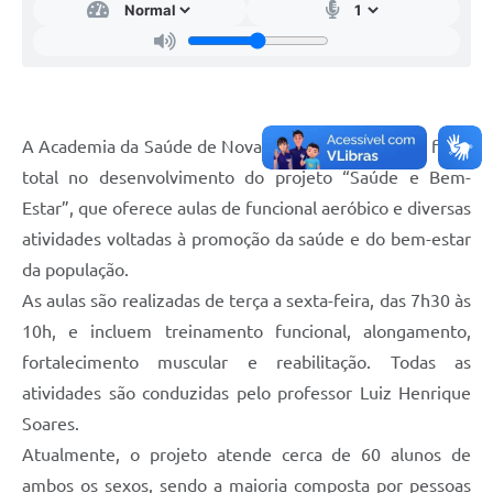
Telefones Úteis
Transparência
A Prefeitura
Enquete
A Academia da Saúde de Nova Luzitânia segue com força
total no desenvolvimento do projeto “Saúde e Bem-
Jornal
Estar”, que oferece aulas de funcional aeróbico e diversas
Agenda
atividades voltadas à promoção da saúde e do bem-estar
Diário Oficial
da população.
As aulas são realizadas de terça a sexta-feira, das 7h30 às
SIC
10h, e incluem treinamento funcional, alongamento,
fortalecimento muscular e reabilitação. Todas as
atividades são conduzidas pelo professor Luiz Henrique
Soares.
Atualmente, o projeto atende cerca de 60 alunos de
ambos os sexos, sendo a maioria composta por pessoas