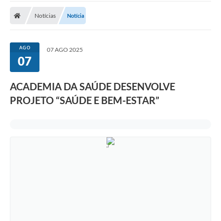
Notícias
Notícia
Nota Fiscal Eletrônica
Transparência
AGO
07 AGO 2025
Meio Ambiente
07
Diário Oficial
ACADEMIA DA SAÚDE DESENVOLVE
Ouvidoria
PROJETO “SAÚDE E BEM-ESTAR”
Contato
Galeria de Fotos
Obras
Turismo
Notícias
Carta de Serviços