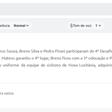
 MÍDIAS
RECEBA NOTÍCIAS
eitura:
Tom de voz:
teus Souza, Breno Silva e Pedro Pirani participaram do 4º Desaf
. Mateus garantiu o 4º lugar, Breno ficou com a 5ª colocação e 
niforme da equipe de ciclismo de Nova Luzitânia, adquirido
ta notícia.