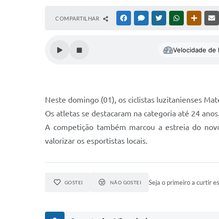
COMPARTILHAR
FACEBOOK
MESSENGER
TWITTER
WHATSAPP
OUTRAS
Velocidade de l
Neste domingo (01), os ciclistas luzitanienses Ma
Os atletas se destacaram na categoria até 24 anos
A competição também marcou a estreia do novo u
valorizar os esportistas locais.
Seja o primeiro a curtir es
GOSTEI
NÃO GOSTEI