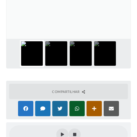
Audiências Públicas
Ouvidoria
Contratos
Galeria de Vídeos
Secretarias
Projetos
Contas Públicas
Legislação
COMPARTILHAR
Editais
Links
Serviços Online