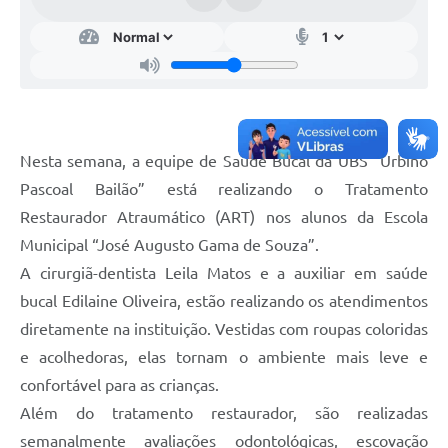
Telefones Úteis
Transparência
A Prefeitura
Enquete
Nesta semana, a equipe de Saúde Bucal da UBS “Urbino
Jornal
Pascoal Bailão” está realizando o Tratamento
Agenda
Restaurador Atraumático (ART) nos alunos da Escola
Diário Oficial
Municipal “José Augusto Gama de Souza”.
A cirurgiã-dentista Leila Matos e a auxiliar em saúde
SIC
bucal Edilaine Oliveira, estão realizando os atendimentos
diretamente na instituição. Vestidas com roupas coloridas
e acolhedoras, elas tornam o ambiente mais leve e
confortável para as crianças.
Além do tratamento restaurador, são realizadas
semanalmente avaliações odontológicas, escovação