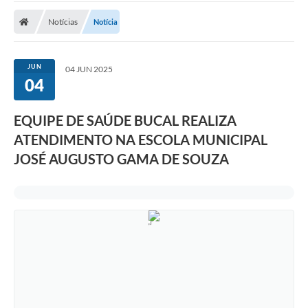
Notícias
Notícia
Nota Fiscal Eletrônica
Transparência
JUN
04 JUN 2025
Meio Ambiente
04
Diário Oficial
EQUIPE DE SAÚDE BUCAL REALIZA
Ouvidoria
ATENDIMENTO NA ESCOLA MUNICIPAL
JOSÉ AUGUSTO GAMA DE SOUZA
Contato
Galeria de Fotos
Obras
Turismo
Notícias
Carta de Serviços