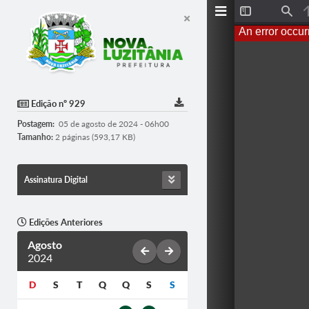
T
F
o
i
An error occur
g
n
g
d
l
e
S
i
d
Edição nº 929
e
b
Postagem:
05 de agosto de 2024 - 06h00
a
r
Tamanho:
2 páginas (593,17 KB)
Assinatura Digital
Edições Anteriores
Agosto
2024
D
S
T
Q
Q
S
S