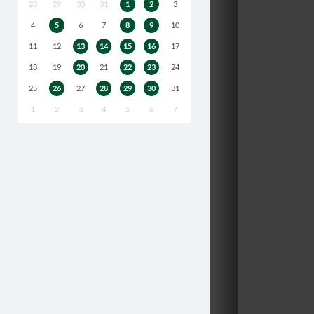
28
29
30
31
1
2
3
4
5
6
7
8
9
10
11
12
13
14
15
16
17
18
19
20
21
22
23
24
25
26
27
28
29
30
31
1
2
3
4
5
6
7