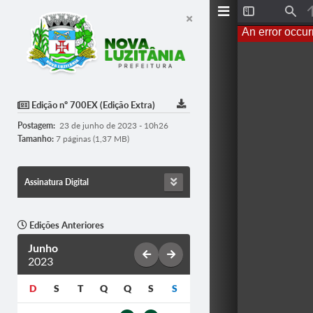
T
F
o
i
An error occur
g
n
g
d
l
e
S
i
d
Edição nº 700EX (Edição Extra)
e
b
Postagem:
23 de junho de 2023 - 10h26
a
r
Tamanho:
7 páginas (1,37 MB)
Assinatura Digital
Edições Anteriores
Junho
2023
D
S
T
Q
Q
S
S