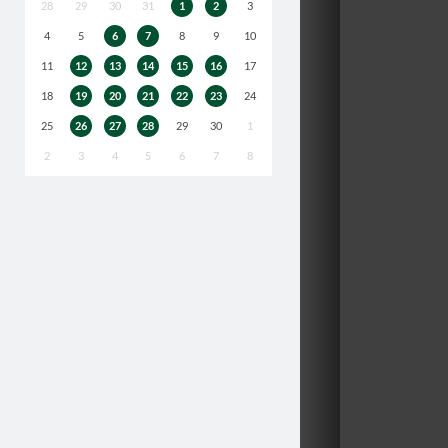
28
29
30
31
1
2
3
4
5
6
7
8
9
10
11
12
13
14
15
16
17
18
19
20
21
22
23
24
25
26
27
28
29
30
1
2
3
4
5
6
7
8