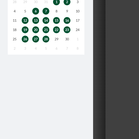
28
29
30
31
1
2
3
4
5
6
7
8
9
10
11
12
13
14
15
16
17
18
19
20
21
22
23
24
25
26
27
28
29
30
1
2
3
4
5
6
7
8