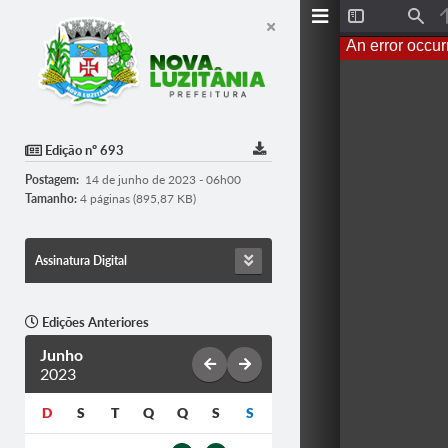
T
F
o
i
An error occur
g
n
g
d
l
e
S
i
d
Edição nº 693
e
b
Postagem:
14 de junho de 2023 - 06h00
a
r
Tamanho:
4 páginas (895,87 KB)
Assinatura Digital
Edições Anteriores
Junho
2023
D
S
T
Q
Q
S
S